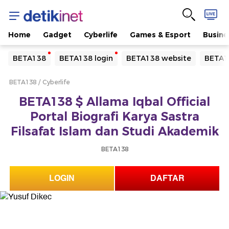
Home
Gadget
Cyberlife
Games & Esport
Busine
Yang sedang ramai dicari
BETA138
BETA138 login
BETA138 website
BETA1
Loading...
BETA138
Cyberlife
Terakhir yang dicari
BETA138 $ Allama Iqbal Official
Loading...
Portal Biografi Karya Sastra
Filsafat Islam dan Studi Akademik
BETA138
LOGIN
DAFTAR