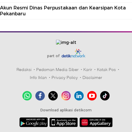
Akun Resmi Dinas Perpustakaan dan Kearsipan Kota
Pekanbaru
part of
Redaksi
Pedoman Media Siber
Karir
Kotak Pos
Info Iklan
Privacy Policy
Disclaimer
Download aplikasi detikcom