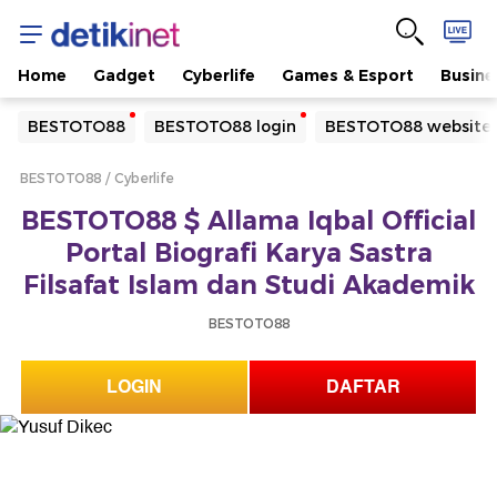
Home
Gadget
Cyberlife
Games & Esport
Busine
Yang sedang ramai dicari
BESTOTO88
BESTOTO88 login
BESTOTO88 website
Loading...
BESTOTO88
Cyberlife
Terakhir yang dicari
BESTOTO88 $ Allama Iqbal Official
Loading...
Portal Biografi Karya Sastra
Filsafat Islam dan Studi Akademik
BESTOTO88
LOGIN
DAFTAR