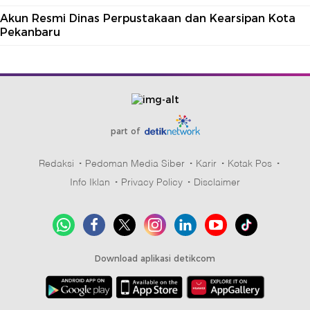
Akun Resmi Dinas Perpustakaan dan Kearsipan Kota
Pekanbaru
part of
Redaksi
Pedoman Media Siber
Karir
Kotak Pos
Info Iklan
Privacy Policy
Disclaimer
Download aplikasi detikcom