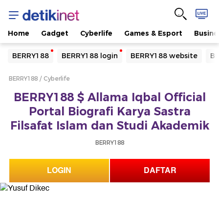
Home
Gadget
Cyberlife
Games & Esport
Busine
Yang sedang ramai dicari
BERRY188
BERRY188 login
BERRY188 website
BE
Loading...
BERRY188
Cyberlife
Terakhir yang dicari
BERRY188 $ Allama Iqbal Official
Loading...
Portal Biografi Karya Sastra
Filsafat Islam dan Studi Akademik
BERRY188
LOGIN
DAFTAR