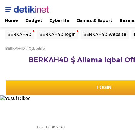
Home
Gadget
Cyberlife
Games & Esport
Busine
Yang sedang ramai dicari
BERKAH4D
BERKAH4D login
BERKAH4D website
Loading...
BERKAH4D
Cyberlife
Terakhir yang dicari
BERKAH4D $ Allama Iqbal Offic
Loading...
LOGIN
Foto: BERKAH4D