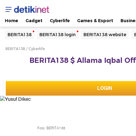
Home
Gadget
Cyberlife
Games & Esport
Busine
Yang sedang ramai dicari
BERITA138
BERITA138 login
BERITA138 website
Loading...
BERITA138
Cyberlife
Terakhir yang dicari
BERITA138 $ Allama Iqbal Offi
Loading...
LOGIN
Foto: BERITA138