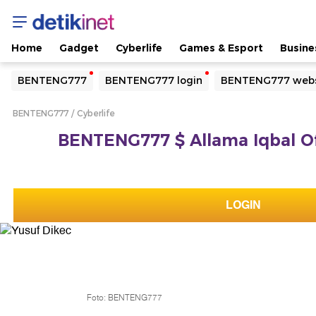
Home
Gadget
Cyberlife
Games & Esport
Busine
Yang sedang ramai dicari
BENTENG777
BENTENG777 login
BENTENG777 webs
Loading...
BENTENG777
Cyberlife
Terakhir yang dicari
BENTENG777 $ Allama Iqbal Offi
Loading...
LOGIN
Foto: BENTENG777