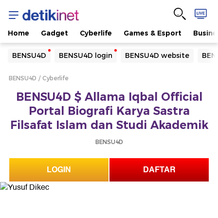
Home
Gadget
Cyberlife
Games & Esport
Busine
Yang sedang ramai dicari
BENSU4D
BENSU4D login
BENSU4D website
BEN
Loading...
BENSU4D
Cyberlife
Terakhir yang dicari
BENSU4D $ Allama Iqbal Official
Loading...
Portal Biografi Karya Sastra
Filsafat Islam dan Studi Akademik
BENSU4D
LOGIN
DAFTAR