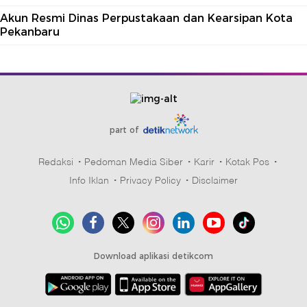
Akun Resmi Dinas Perpustakaan dan Kearsipan Kota
Pekanbaru
part of
Redaksi
Pedoman Media Siber
Karir
Kotak Pos
Info Iklan
Privacy Policy
Disclaimer
Download aplikasi detikcom