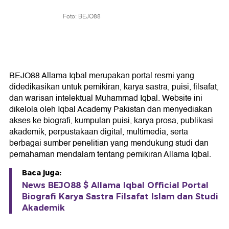
Foto: BEJO88
BEJO88 Allama Iqbal merupakan portal resmi yang
didedikasikan untuk pemikiran, karya sastra, puisi, filsafat,
dan warisan intelektual Muhammad Iqbal. Website ini
dikelola oleh Iqbal Academy Pakistan dan menyediakan
akses ke biografi, kumpulan puisi, karya prosa, publikasi
akademik, perpustakaan digital, multimedia, serta
berbagai sumber penelitian yang mendukung studi dan
pemahaman mendalam tentang pemikiran Allama Iqbal.
Baca juga:
News BEJO88 $ Allama Iqbal Official Portal
Biografi Karya Sastra Filsafat Islam dan Studi
Akademik