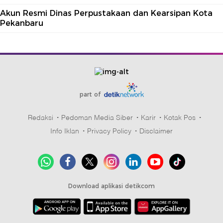
Akun Resmi Dinas Perpustakaan dan Kearsipan Kota
Pekanbaru
part of
Redaksi
Pedoman Media Siber
Karir
Kotak Pos
Info Iklan
Privacy Policy
Disclaimer
Download aplikasi detikcom