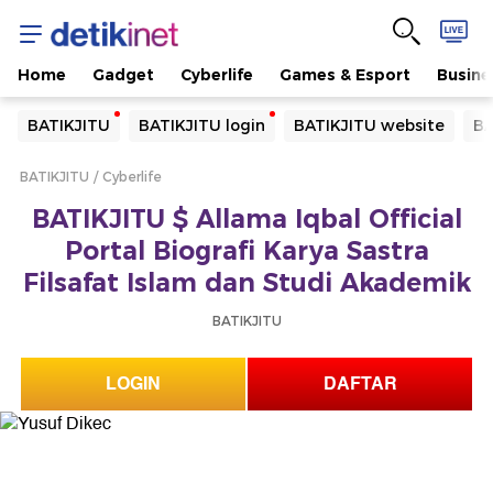
Home
Gadget
Cyberlife
Games & Esport
Busine
Yang sedang ramai dicari
BATIKJITU
BATIKJITU login
BATIKJITU website
BA
Loading...
BATIKJITU
Cyberlife
Terakhir yang dicari
BATIKJITU $ Allama Iqbal Official
Loading...
Portal Biografi Karya Sastra
Filsafat Islam dan Studi Akademik
BATIKJITU
LOGIN
DAFTAR