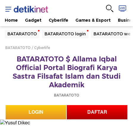
Home
Gadget
Cyberlife
Games & Esport
Busine
Yang sedang ramai dicari
BATARATOTO
BATARATOTO login
BATARATOTO web
Loading...
BATARATOTO
Cyberlife
Terakhir yang dicari
BATARATOTO $ Allama Iqbal
Loading...
Official Portal Biografi Karya
Sastra Filsafat Islam dan Studi
Akademik
BATARATOTO
LOGIN
DAFTAR