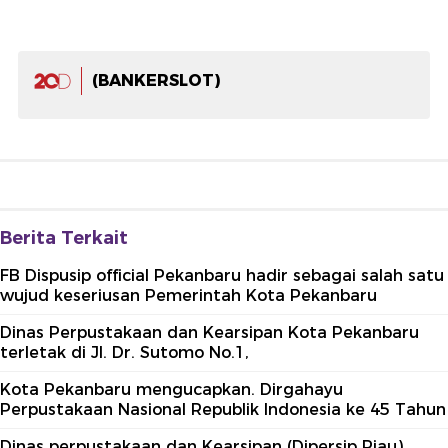
(BANKERSLOT)
Berita Terkait
FB Dispusip official Pekanbaru hadir sebagai salah satu
wujud keseriusan Pemerintah Kota Pekanbaru
Dinas Perpustakaan dan Kearsipan Kota Pekanbaru
terletak di Jl. Dr. Sutomo No.1,
Kota Pekanbaru mengucapkan. Dirgahayu
Perpustakaan Nasional Republik Indonesia ke 45 Tahun
Dinas perpustakaan dan Kearsipan (Dipersip Riau)