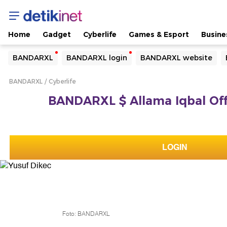
Home
Gadget
Cyberlife
Games & Esport
Busine
Yang sedang ramai dicari
BANDARXL
BANDARXL login
BANDARXL website
Loading...
BANDARXL
Cyberlife
Terakhir yang dicari
BANDARXL $ Allama Iqbal Offic
Loading...
LOGIN
Foto: BANDARXL