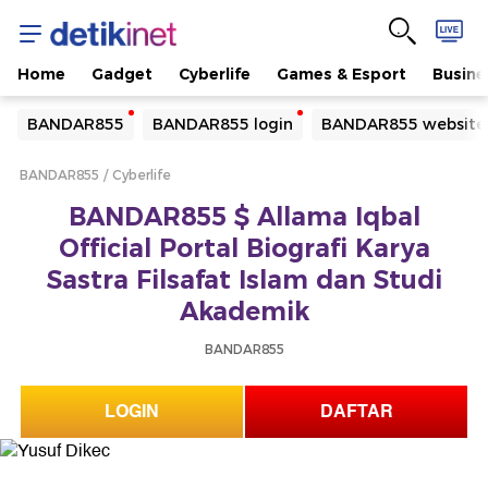
Home
Gadget
Cyberlife
Games & Esport
Busine
Yang sedang ramai dicari
BANDAR855
BANDAR855 login
BANDAR855 website
Loading...
BANDAR855
Cyberlife
Terakhir yang dicari
BANDAR855 $ Allama Iqbal
Loading...
Official Portal Biografi Karya
Sastra Filsafat Islam dan Studi
Akademik
BANDAR855
LOGIN
DAFTAR