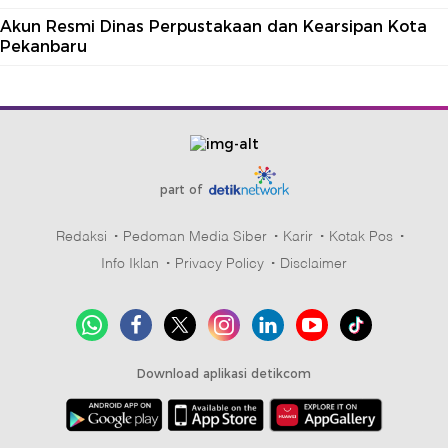
Akun Resmi Dinas Perpustakaan dan Kearsipan Kota
Pekanbaru
part of
Redaksi
Pedoman Media Siber
Karir
Kotak Pos
Info Iklan
Privacy Policy
Disclaimer
Download aplikasi detikcom