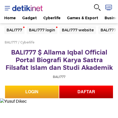
Home
Gadget
Cyberlife
Games & Esport
Busine
Yang sedang ramai dicari
BALI777
BALI777 login
BALI777 website
BALI777 
Loading...
BALI777
Cyberlife
Terakhir yang dicari
BALI777 $ Allama Iqbal Official
Loading...
Portal Biografi Karya Sastra
Filsafat Islam dan Studi Akademik
BALI777
LOGIN
DAFTAR