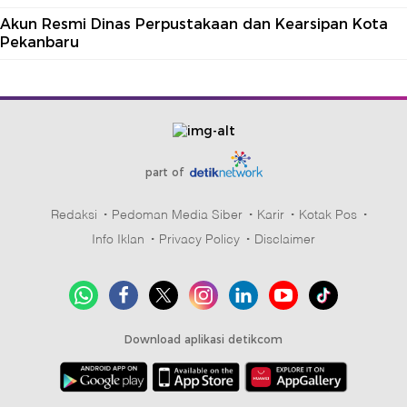
Akun Resmi Dinas Perpustakaan dan Kearsipan Kota
Pekanbaru
part of
Redaksi
Pedoman Media Siber
Karir
Kotak Pos
Info Iklan
Privacy Policy
Disclaimer
Download aplikasi detikcom