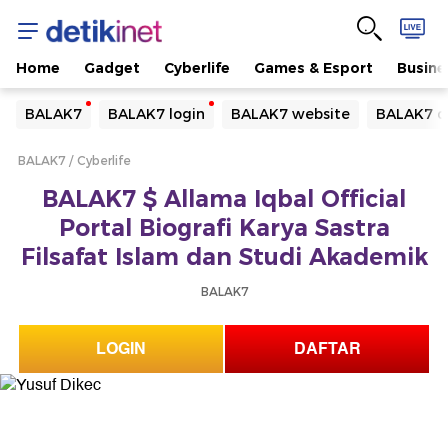
Home
Gadget
Cyberlife
Games & Esport
Busine
Yang sedang ramai dicari
BALAK7
BALAK7 login
BALAK7 website
BALAK7 d
Loading...
BALAK7
Cyberlife
Terakhir yang dicari
BALAK7 $ Allama Iqbal Official
Loading...
Portal Biografi Karya Sastra
Filsafat Islam dan Studi Akademik
BALAK7
LOGIN
DAFTAR