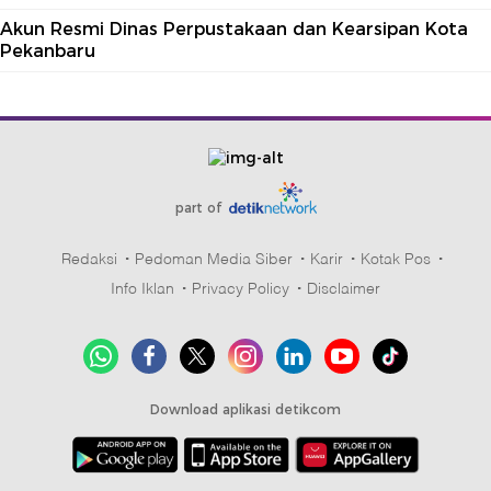
Akun Resmi Dinas Perpustakaan dan Kearsipan Kota
Pekanbaru
part of
Redaksi
Pedoman Media Siber
Karir
Kotak Pos
Info Iklan
Privacy Policy
Disclaimer
Download aplikasi detikcom