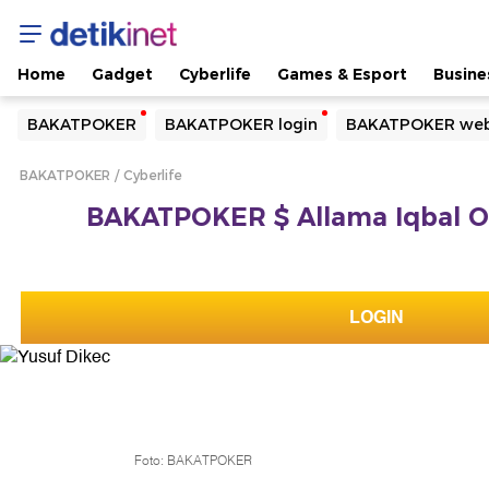
Home
Gadget
Cyberlife
Games & Esport
Busine
Yang sedang ramai dicari
BAKATPOKER
BAKATPOKER login
BAKATPOKER web
Loading...
BAKATPOKER
Cyberlife
Terakhir yang dicari
BAKATPOKER $ Allama Iqbal Offi
Loading...
LOGIN
Foto: BAKATPOKER