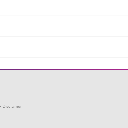
Disclaimer