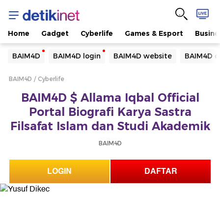
Home
Gadget
Cyberlife
Games & Esport
Busine
Yang sedang ramai dicari
BAIM4D
BAIM4D login
BAIM4D website
BAIM4D d
Loading...
BAIM4D
Cyberlife
Terakhir yang dicari
BAIM4D $ Allama Iqbal Official
Loading...
Portal Biografi Karya Sastra
Filsafat Islam dan Studi Akademik
BAIM4D
LOGIN
DAFTAR