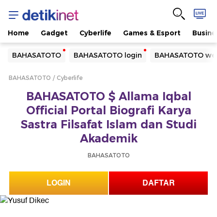
Home
Gadget
Cyberlife
Games & Esport
Busine
Yang sedang ramai dicari
BAHASATOTO
BAHASATOTO login
BAHASATOTO web
Loading...
BAHASATOTO
Cyberlife
Terakhir yang dicari
BAHASATOTO $ Allama Iqbal
Loading...
Official Portal Biografi Karya
Sastra Filsafat Islam dan Studi
Akademik
BAHASATOTO
LOGIN
DAFTAR