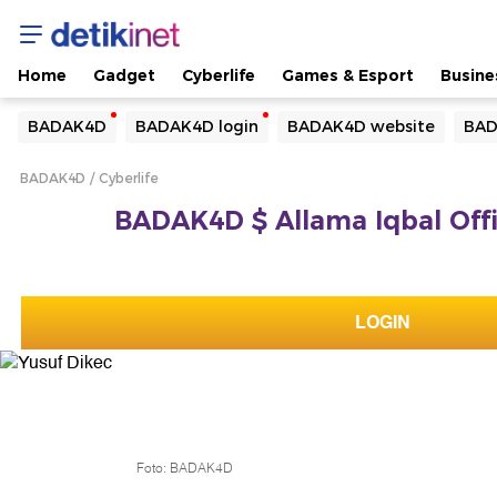
Home
Gadget
Cyberlife
Games & Esport
Busine
Yang sedang ramai dicari
BADAK4D
BADAK4D login
BADAK4D website
BAD
Loading...
BADAK4D
Cyberlife
Terakhir yang dicari
BADAK4D $ Allama Iqbal Offic
Loading...
LOGIN
Foto: BADAK4D