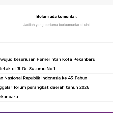
tu wujud keseriusan Pemerintah Kota Pekanbaru
tak di Jl. Dr. Sutomo No.1,
 Nasional Republik Indonesia ke 45 Tahun
nggelar forum perangkat daerah tahun 2026
ekanbaru
part of
edoman Media Siber
Karir
Kotak Pos
Info Iklan
Privacy Policy