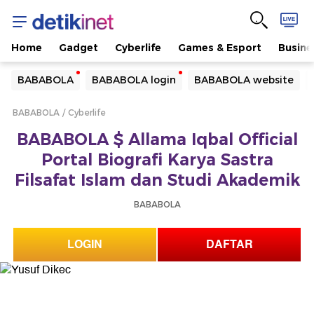
Home
Gadget
Cyberlife
Games & Esport
Busine
Yang sedang ramai dicari
BABABOLA
BABABOLA login
BABABOLA website
Loading...
BABABOLA
Cyberlife
Terakhir yang dicari
BABABOLA $ Allama Iqbal Official
Loading...
Portal Biografi Karya Sastra
Filsafat Islam dan Studi Akademik
BABABOLA
LOGIN
DAFTAR