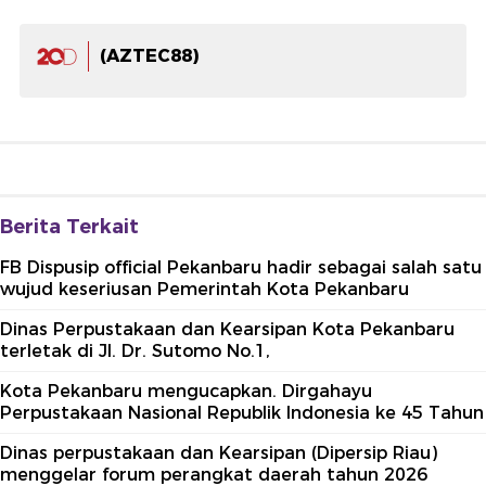
(AZTEC88)
Berita Terkait
FB Dispusip official Pekanbaru hadir sebagai salah satu
wujud keseriusan Pemerintah Kota Pekanbaru
Dinas Perpustakaan dan Kearsipan Kota Pekanbaru
terletak di Jl. Dr. Sutomo No.1,
Kota Pekanbaru mengucapkan. Dirgahayu
Perpustakaan Nasional Republik Indonesia ke 45 Tahun
Dinas perpustakaan dan Kearsipan (Dipersip Riau)
menggelar forum perangkat daerah tahun 2026