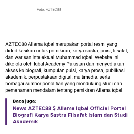
Foto: AZTEC88
AZTEC88 Allama Iqbal merupakan portal resmi yang
didedikasikan untuk pemikiran, karya sastra, puisi, filsafat,
dan warisan intelektual Muhammad Iqbal. Website ini
dikelola oleh Iqbal Academy Pakistan dan menyediakan
akses ke biografi, kumpulan puisi, karya prosa, publikasi
akademik, perpustakaan digital, multimedia, serta
berbagai sumber penelitian yang mendukung studi dan
pemahaman mendalam tentang pemikiran Allama Iqbal.
Baca juga:
News AZTEC88 $ Allama Iqbal Official Portal
Biografi Karya Sastra Filsafat Islam dan Studi
Akademik