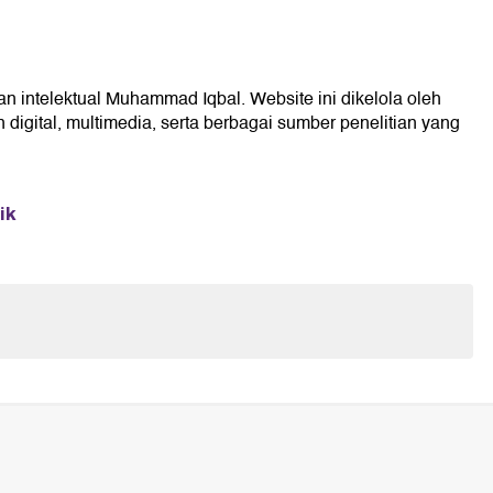
an intelektual Muhammad Iqbal. Website ini dikelola oleh
digital, multimedia, serta berbagai sumber penelitian yang
ik