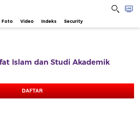
Foto
Video
Indeks
Security
afat Islam dan Studi Akademik
DAFTAR