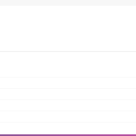
Disclaimer