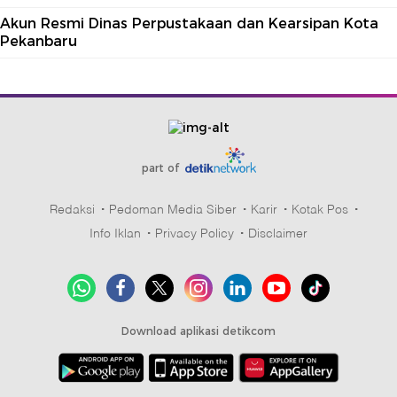
Akun Resmi Dinas Perpustakaan dan Kearsipan Kota
Pekanbaru
part of
Redaksi
Pedoman Media Siber
Karir
Kotak Pos
Info Iklan
Privacy Policy
Disclaimer
Download aplikasi detikcom