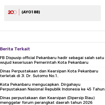
(AYO188)
Berita Terkait
FB Dispusip official Pekanbaru hadir sebagai salah satu
wujud keseriusan Pemerintah Kota Pekanbaru
Dinas Perpustakaan dan Kearsipan Kota Pekanbaru
terletak di Jl. Dr. Sutomo No.1,
Kota Pekanbaru mengucapkan. Dirgahayu
Perpustakaan Nasional Republik Indonesia ke 45 Tahun
Dinas perpustakaan dan Kearsipan (Dipersip Riau)
menggelar forum perangkat daerah tahun 2026