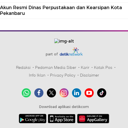
Akun Resmi Dinas Perpustakaan dan Kearsipan Kota
Pekanbaru
part of
Redaksi
Pedoman Media Siber
Karir
Kotak Pos
Info Iklan
Privacy Policy
Disclaimer
Download aplikasi detikcom