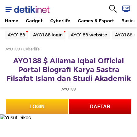
Home
Gadget
Cyberlife
Games & Esport
Busine
Yang sedang ramai dicari
AYO188
AYO188 login
AYO188 website
AYO188 d
Loading...
AYO188
Cyberlife
Terakhir yang dicari
AYO188 $ Allama Iqbal Official
Loading...
Portal Biografi Karya Sastra
Filsafat Islam dan Studi Akademik
AYO188
LOGIN
DAFTAR