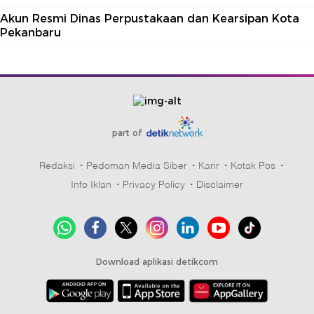
Akun Resmi Dinas Perpustakaan dan Kearsipan Kota
Pekanbaru
part of
Redaksi
Pedoman Media Siber
Karir
Kotak Pos
Info Iklan
Privacy Policy
Disclaimer
Download aplikasi detikcom