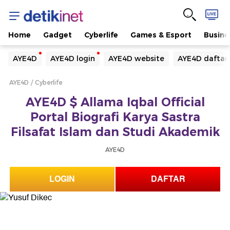
Home
Gadget
Cyberlife
Games & Esport
Busine
Yang sedang ramai dicari
AYE4D
AYE4D login
AYE4D website
AYE4D daftar
Loading...
AYE4D
Cyberlife
Terakhir yang dicari
AYE4D $ Allama Iqbal Official
Loading...
Portal Biografi Karya Sastra
Filsafat Islam dan Studi Akademik
AYE4D
LOGIN
DAFTAR