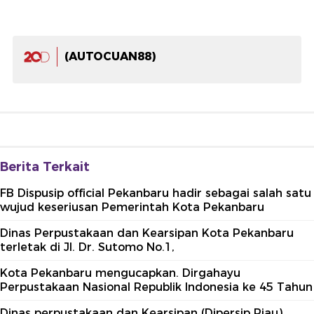
(AUTOCUAN88)
Berita Terkait
FB Dispusip official Pekanbaru hadir sebagai salah satu
wujud keseriusan Pemerintah Kota Pekanbaru
Dinas Perpustakaan dan Kearsipan Kota Pekanbaru
terletak di Jl. Dr. Sutomo No.1,
Kota Pekanbaru mengucapkan. Dirgahayu
Perpustakaan Nasional Republik Indonesia ke 45 Tahun
Dinas perpustakaan dan Kearsipan (Dipersip Riau)