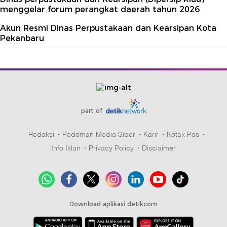
menggelar forum perangkat daerah tahun 2026
Akun Resmi Dinas Perpustakaan dan Kearsipan Kota
Pekanbaru
part of
Redaksi
Pedoman Media Siber
Karir
Kotak Pos
Info Iklan
Privacy Policy
Disclaimer
Download aplikasi detikcom