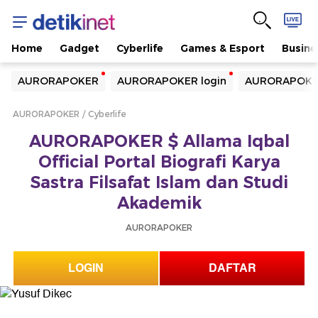
Home
Gadget
Cyberlife
Games & Esport
Busine
Yang sedang ramai dicari
AURORAPOKER
AURORAPOKER login
AURORAPOKER
Loading...
AURORAPOKER
Cyberlife
Terakhir yang dicari
AURORAPOKER $ Allama Iqbal
Loading...
Official Portal Biografi Karya
Sastra Filsafat Islam dan Studi
Akademik
AURORAPOKER
LOGIN
DAFTAR