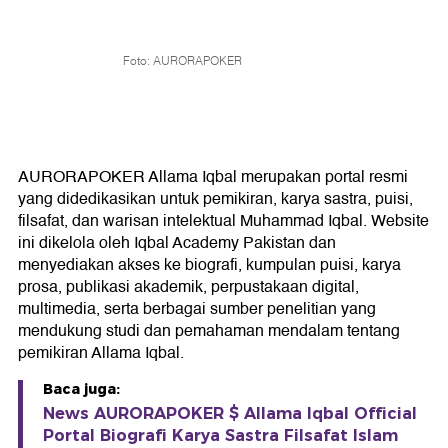
Foto: AURORAPOKER
AURORAPOKER Allama Iqbal merupakan portal resmi
yang didedikasikan untuk pemikiran, karya sastra, puisi,
filsafat, dan warisan intelektual Muhammad Iqbal. Website
ini dikelola oleh Iqbal Academy Pakistan dan
menyediakan akses ke biografi, kumpulan puisi, karya
prosa, publikasi akademik, perpustakaan digital,
multimedia, serta berbagai sumber penelitian yang
mendukung studi dan pemahaman mendalam tentang
pemikiran Allama Iqbal.
Baca juga:
News AURORAPOKER $ Allama Iqbal Official
Portal Biografi Karya Sastra Filsafat Islam