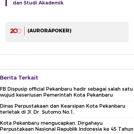
dan Studi Akademik
(AURORAPOKER)
Berita Terkait
FB Dispusip official Pekanbaru hadir sebagai salah satu
wujud keseriusan Pemerintah Kota Pekanbaru
Dinas Perpustakaan dan Kearsipan Kota Pekanbaru
terletak di Jl. Dr. Sutomo No.1,
Kota Pekanbaru mengucapkan. Dirgahayu
Perpustakaan Nasional Republik Indonesia ke 45 Tahun