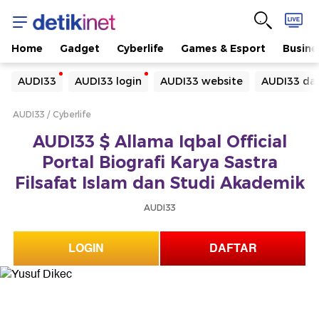
Home
Gadget
Cyberlife
Games & Esport
Busine
Yang sedang ramai dicari
AUDI33
AUDI33 login
AUDI33 website
AUDI33 daf
Loading...
AUDI33
Cyberlife
Terakhir yang dicari
AUDI33 $ Allama Iqbal Official
Loading...
Portal Biografi Karya Sastra
Filsafat Islam dan Studi Akademik
AUDI33
LOGIN
DAFTAR