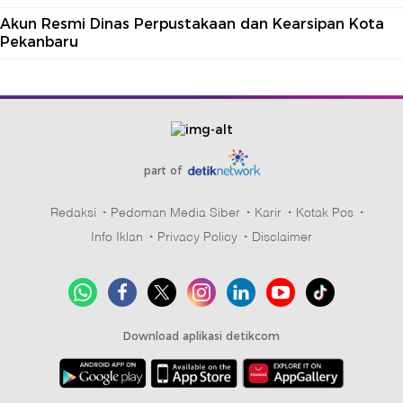
Akun Resmi Dinas Perpustakaan dan Kearsipan Kota
Pekanbaru
part of
Redaksi
Pedoman Media Siber
Karir
Kotak Pos
Info Iklan
Privacy Policy
Disclaimer
Download aplikasi detikcom