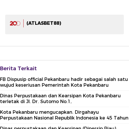
(ATLASBET88)
Berita Terkait
FB Dispusip official Pekanbaru hadir sebagai salah satu
wujud keseriusan Pemerintah Kota Pekanbaru
Dinas Perpustakaan dan Kearsipan Kota Pekanbaru
terletak di Jl. Dr. Sutomo No.1,
Kota Pekanbaru mengucapkan. Dirgahayu
Perpustakaan Nasional Republik Indonesia ke 45 Tahun
Dinas perpustakaan dan Kearsipan (Dipersip Riau)