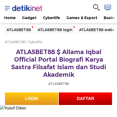
Home
Gadget
Cyberlife
Games & Esport
Busine
Yang sedang ramai dicari
ATLASBET88
ATLASBET88 login
ATLASBET88 websi
Loading...
ATLASBET88
Cyberlife
Terakhir yang dicari
ATLASBET88 $ Allama Iqbal
Loading...
Official Portal Biografi Karya
Sastra Filsafat Islam dan Studi
Akademik
ATLASBET88
LOGIN
DAFTAR