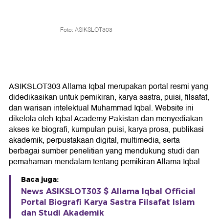
Foto: ASIKSLOT303
ASIKSLOT303 Allama Iqbal merupakan portal resmi yang
didedikasikan untuk pemikiran, karya sastra, puisi, filsafat,
dan warisan intelektual Muhammad Iqbal. Website ini
dikelola oleh Iqbal Academy Pakistan dan menyediakan
akses ke biografi, kumpulan puisi, karya prosa, publikasi
akademik, perpustakaan digital, multimedia, serta
berbagai sumber penelitian yang mendukung studi dan
pemahaman mendalam tentang pemikiran Allama Iqbal.
Baca juga:
News ASIKSLOT303 $ Allama Iqbal Official
Portal Biografi Karya Sastra Filsafat Islam
dan Studi Akademik