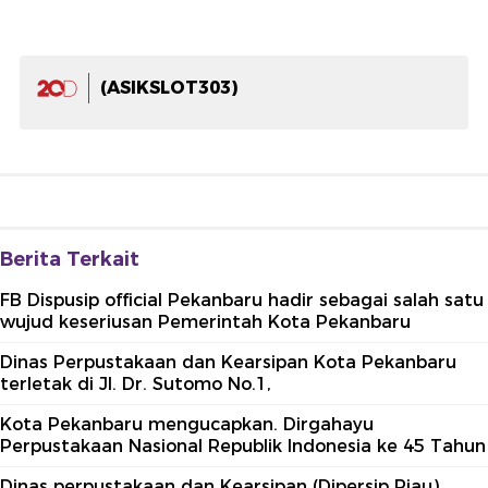
(ASIKSLOT303)
Berita Terkait
FB Dispusip official Pekanbaru hadir sebagai salah satu
wujud keseriusan Pemerintah Kota Pekanbaru
Dinas Perpustakaan dan Kearsipan Kota Pekanbaru
terletak di Jl. Dr. Sutomo No.1,
Kota Pekanbaru mengucapkan. Dirgahayu
Perpustakaan Nasional Republik Indonesia ke 45 Tahun
Dinas perpustakaan dan Kearsipan (Dipersip Riau)