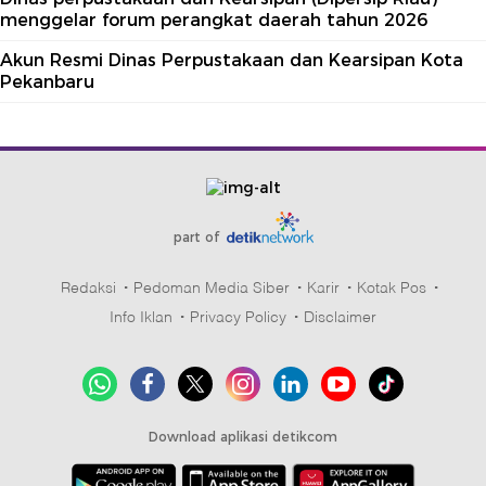
menggelar forum perangkat daerah tahun 2026
Akun Resmi Dinas Perpustakaan dan Kearsipan Kota
Pekanbaru
part of
Redaksi
Pedoman Media Siber
Karir
Kotak Pos
Info Iklan
Privacy Policy
Disclaimer
Download aplikasi detikcom