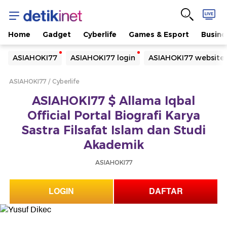
Home
Gadget
Cyberlife
Games & Esport
Busine
Yang sedang ramai dicari
ASIAHOKI77
ASIAHOKI77 login
ASIAHOKI77 website
Loading...
ASIAHOKI77
Cyberlife
Terakhir yang dicari
ASIAHOKI77 $ Allama Iqbal
Loading...
Official Portal Biografi Karya
Sastra Filsafat Islam dan Studi
Akademik
ASIAHOKI77
LOGIN
DAFTAR