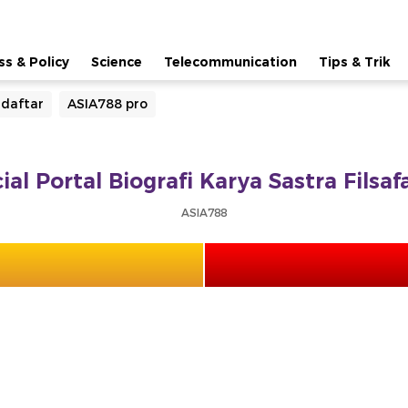
ss & Policy
Science
Telecommunication
Tips & Trik
 daftar
ASIA788 pro
ial Portal Biografi Karya Sastra Fils
ASIA788