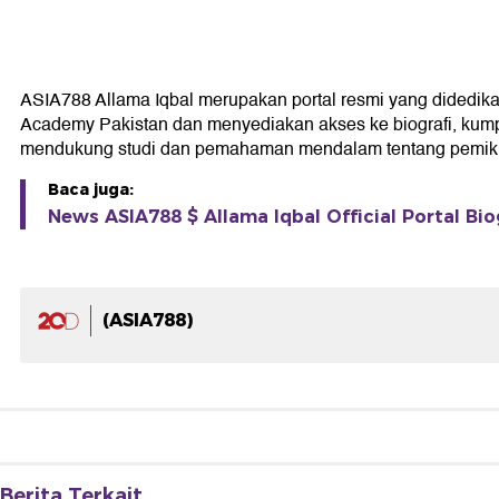
ASIA788 Allama Iqbal merupakan portal resmi yang didedikasik
Academy Pakistan dan menyediakan akses ke biografi, kumpul
mendukung studi dan pemahaman mendalam tentang pemikir
Baca juga:
News ASIA788 $ Allama Iqbal Official Portal Bio
(ASIA788)
Berita Terkait