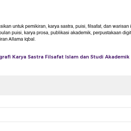
an untuk pemikiran, karya sastra, puisi, filsafat, dan warisan 
an puisi, karya prosa, publikasi akademik, perpustakaan digita
an Allama Iqbal.
grafi Karya Sastra Filsafat Islam dan Studi Akademik