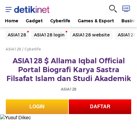
Home
Gadget
Cyberlife
Games & Esport
Busine
Yang sedang ramai dicari
ASIA128
ASIA128 login
ASIA128 website
ASIA128
Loading...
ASIA128
Cyberlife
Terakhir yang dicari
ASIA128 $ Allama Iqbal Official
Loading...
Portal Biografi Karya Sastra
Filsafat Islam dan Studi Akademik
ASIA128
LOGIN
DAFTAR