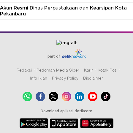
Akun Resmi Dinas Perpustakaan dan Kearsipan Kota
Pekanbaru
part of
Redaksi
Pedoman Media Siber
Karir
Kotak Pos
Info Iklan
Privacy Policy
Disclaimer
Download aplikasi detikcom