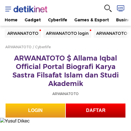
Home
Gadget
Cyberlife
Games & Esport
Busine
Yang sedang ramai dicari
ARWANATOTO
ARWANATOTO login
ARWANATOTO w
Loading...
ARWANATOTO
Cyberlife
Terakhir yang dicari
ARWANATOTO $ Allama Iqbal
Loading...
Official Portal Biografi Karya
Sastra Filsafat Islam dan Studi
Akademik
ARWANATOTO
LOGIN
DAFTAR