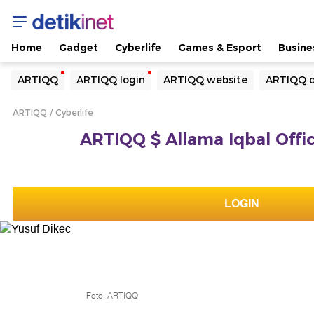
Home
Gadget
Cyberlife
Games & Esport
Busine
Yang sedang ramai dicari
ARTIQQ
ARTIQQ login
ARTIQQ website
ARTIQQ d
Loading...
ARTIQQ
Cyberlife
Terakhir yang dicari
ARTIQQ $ Allama Iqbal Offic
Loading...
LOGIN
Foto: ARTIQQ