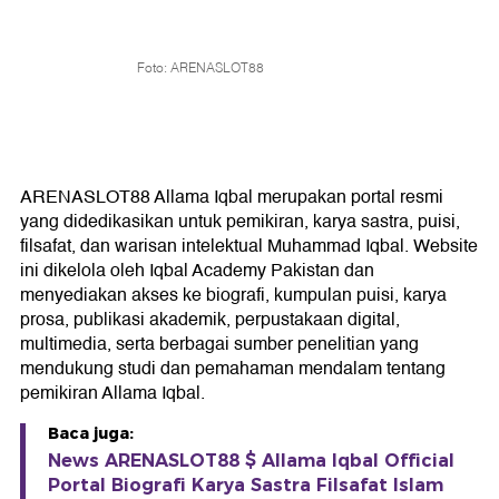
Foto: ARENASLOT88
ARENASLOT88 Allama Iqbal merupakan portal resmi
yang didedikasikan untuk pemikiran, karya sastra, puisi,
filsafat, dan warisan intelektual Muhammad Iqbal. Website
ini dikelola oleh Iqbal Academy Pakistan dan
menyediakan akses ke biografi, kumpulan puisi, karya
prosa, publikasi akademik, perpustakaan digital,
multimedia, serta berbagai sumber penelitian yang
mendukung studi dan pemahaman mendalam tentang
pemikiran Allama Iqbal.
Baca juga:
News ARENASLOT88 $ Allama Iqbal Official
Portal Biografi Karya Sastra Filsafat Islam