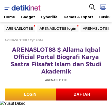
Home
Gadget
Cyberlife
Games & Esport
Busine
Yang sedang ramai dicari
ARENASLOT88
ARENASLOT88 login
ARENASLOT88 w
Loading...
ARENASLOT88
Cyberlife
Terakhir yang dicari
ARENASLOT88 $ Allama Iqbal
Loading...
Official Portal Biografi Karya
Sastra Filsafat Islam dan Studi
Akademik
ARENASLOT88
LOGIN
DAFTAR