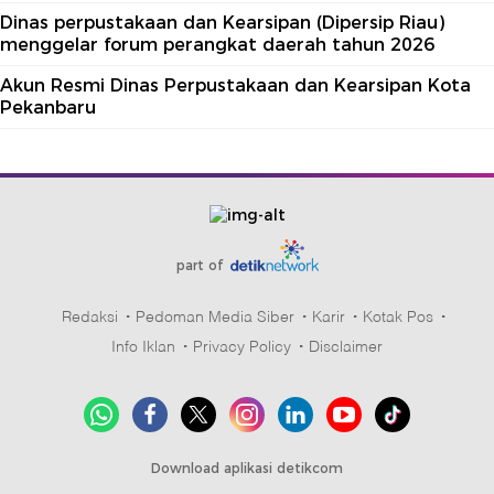
Dinas perpustakaan dan Kearsipan (Dipersip Riau)
menggelar forum perangkat daerah tahun 2026
Akun Resmi Dinas Perpustakaan dan Kearsipan Kota
Pekanbaru
part of
Redaksi
Pedoman Media Siber
Karir
Kotak Pos
Info Iklan
Privacy Policy
Disclaimer
Download aplikasi detikcom