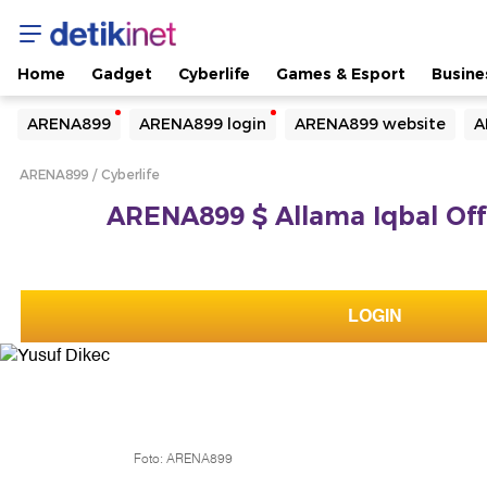
Home
Gadget
Cyberlife
Games & Esport
Busine
Yang sedang ramai dicari
ARENA899
ARENA899 login
ARENA899 website
A
Loading...
ARENA899
Cyberlife
Terakhir yang dicari
ARENA899 $ Allama Iqbal Offi
Loading...
LOGIN
Foto: ARENA899