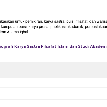
ikan untuk pemikiran, karya sastra, puisi, filsafat, dan waris
umpulan puisi, karya prosa, publikasi akademik, perpustakaan 
an Allama Iqbal.
iografi Karya Sastra Filsafat Islam dan Studi Akadem