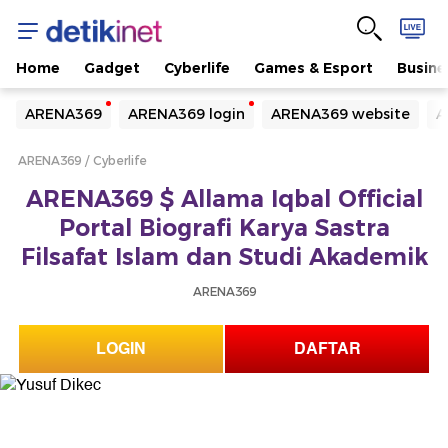
Home
Gadget
Cyberlife
Games & Esport
Busine
Yang sedang ramai dicari
ARENA369
ARENA369 login
ARENA369 website
A
Loading...
ARENA369
Cyberlife
Terakhir yang dicari
ARENA369 $ Allama Iqbal Official
Loading...
Portal Biografi Karya Sastra
Filsafat Islam dan Studi Akademik
ARENA369
LOGIN
DAFTAR