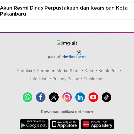
Akun Resmi Dinas Perpustakaan dan Kearsipan Kota
Pekanbaru
part of
Redaksi
Pedoman Media Siber
Karir
Kotak Pos
Info Iklan
Privacy Policy
Disclaimer
Download aplikasi detikcom