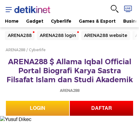
Home
Gadget
Cyberlife
Games & Esport
Busine
Yang sedang ramai dicari
ARENA288
ARENA288 login
ARENA288 website
A
Loading...
ARENA288
Cyberlife
Terakhir yang dicari
ARENA288 $ Allama Iqbal Official
Loading...
Portal Biografi Karya Sastra
Filsafat Islam dan Studi Akademik
ARENA288
LOGIN
DAFTAR