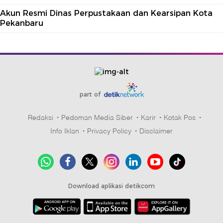
Akun Resmi Dinas Perpustakaan dan Kearsipan Kota
Pekanbaru
part of
Redaksi
Pedoman Media Siber
Karir
Kotak Pos
Info Iklan
Privacy Policy
Disclaimer
Download aplikasi detikcom