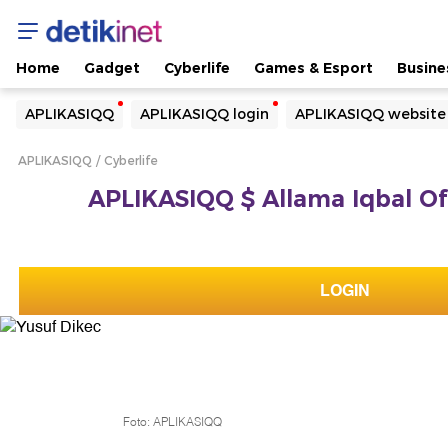
Home
Gadget
Cyberlife
Games & Esport
Busine
Yang sedang ramai dicari
APLIKASIQQ
APLIKASIQQ login
APLIKASIQQ website
Loading...
APLIKASIQQ
Cyberlife
Terakhir yang dicari
APLIKASIQQ $ Allama Iqbal Off
Loading...
LOGIN
Foto: APLIKASIQQ