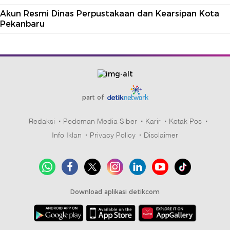
Akun Resmi Dinas Perpustakaan dan Kearsipan Kota
Pekanbaru
part of
Redaksi
Pedoman Media Siber
Karir
Kotak Pos
Info Iklan
Privacy Policy
Disclaimer
Download aplikasi detikcom