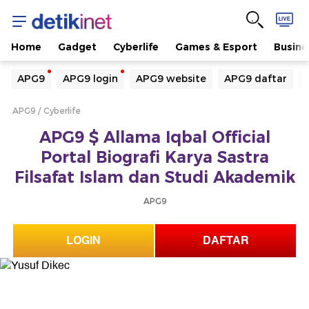
Home
Gadget
Cyberlife
Games & Esport
Busine
Yang sedang ramai dicari
APG9
APG9 login
APG9 website
APG9 daftar
Loading...
APG9
Cyberlife
Terakhir yang dicari
APG9 $ Allama Iqbal Official
Loading...
Portal Biografi Karya Sastra
Filsafat Islam dan Studi Akademik
APG9
LOGIN
DAFTAR