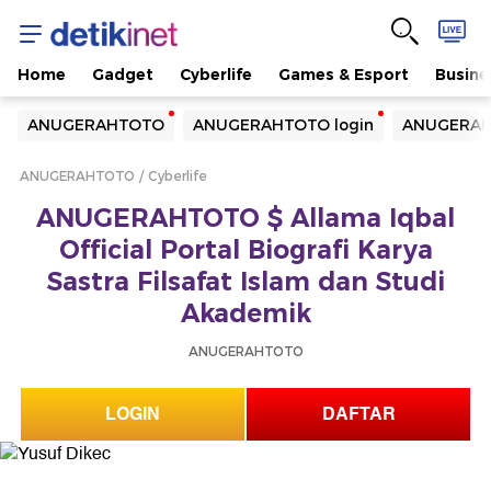
Home
Gadget
Cyberlife
Games & Esport
Busine
Yang sedang ramai dicari
ANUGERAHTOTO
ANUGERAHTOTO login
ANUGERAH
Loading...
ANUGERAHTOTO
Cyberlife
Terakhir yang dicari
ANUGERAHTOTO $ Allama Iqbal
Loading...
Official Portal Biografi Karya
Sastra Filsafat Islam dan Studi
Akademik
ANUGERAHTOTO
LOGIN
DAFTAR