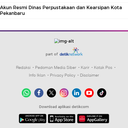
Akun Resmi Dinas Perpustakaan dan Kearsipan Kota
Pekanbaru
part of
Redaksi
Pedoman Media Siber
Karir
Kotak Pos
Info Iklan
Privacy Policy
Disclaimer
Download aplikasi detikcom