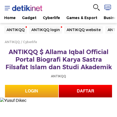
Home
Gadget
Cyberlife
Games & Esport
Busine
Yang sedang ramai dicari
ANTIKQQ
ANTIKQQ login
ANTIKQQ website
ANTI
Loading...
ANTIKQQ
Cyberlife
Terakhir yang dicari
ANTIKQQ $ Allama Iqbal Official
Loading...
Portal Biografi Karya Sastra
Filsafat Islam dan Studi Akademik
ANTIKQQ
LOGIN
DAFTAR