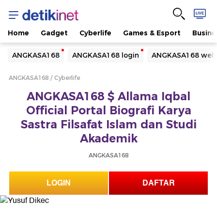
Home
Gadget
Cyberlife
Games & Esport
Busine
Yang sedang ramai dicari
ANGKASA168
ANGKASA168 login
ANGKASA168 webs
Loading...
ANGKASA168
Cyberlife
Terakhir yang dicari
ANGKASA168 $ Allama Iqbal
Loading...
Official Portal Biografi Karya
Sastra Filsafat Islam dan Studi
Akademik
ANGKASA168
LOGIN
DAFTAR