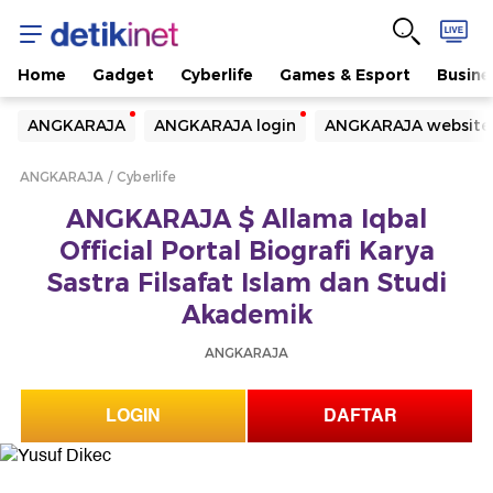
Home
Gadget
Cyberlife
Games & Esport
Busine
Yang sedang ramai dicari
ANGKARAJA
ANGKARAJA login
ANGKARAJA website
Loading...
ANGKARAJA
Cyberlife
Terakhir yang dicari
ANGKARAJA $ Allama Iqbal
Loading...
Official Portal Biografi Karya
Sastra Filsafat Islam dan Studi
Akademik
ANGKARAJA
LOGIN
DAFTAR