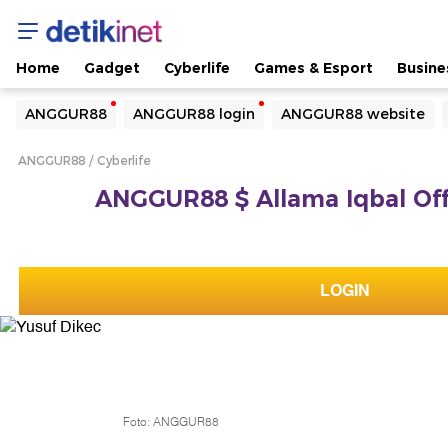
Home
Gadget
Cyberlife
Games & Esport
Busine
Yang sedang ramai dicari
ANGGUR88
ANGGUR88 login
ANGGUR88 website
Loading...
ANGGUR88
Cyberlife
Terakhir yang dicari
ANGGUR88 $ Allama Iqbal Offic
Loading...
LOGIN
Foto: ANGGUR88