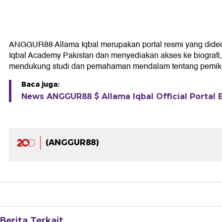
ANGGUR88 Allama Iqbal merupakan portal resmi yang didedikas
Iqbal Academy Pakistan dan menyediakan akses ke biografi, k
mendukung studi dan pemahaman mendalam tentang pemikir
Baca juga:
News ANGGUR88 $ Allama Iqbal Official Portal B
(ANGGUR88)
Berita Terkait