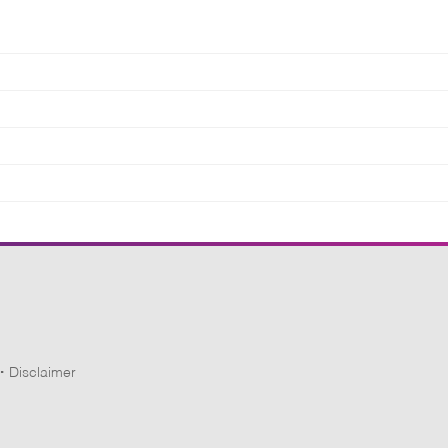
Disclaimer