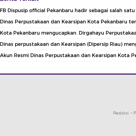
FB Dispusip official Pekanbaru hadir sebagai salah sa
Dinas Perpustakaan dan Kearsipan Kota Pekanbaru terle
Kota Pekanbaru mengucapkan. Dirgahayu Perpustakaan
Dinas perpustakaan dan Kearsipan (Dipersip Riau) me
Akun Resmi Dinas Perpustakaan dan Kearsipan Kota P
Redaksi
P