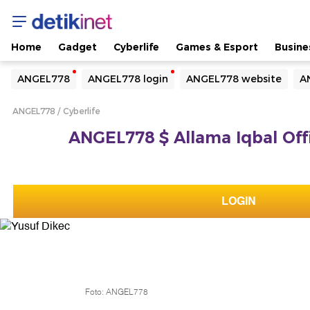
Home
Gadget
Cyberlife
Games & Esport
Busine
Yang sedang ramai dicari
ANGEL778
ANGEL778 login
ANGEL778 website
A
Loading...
ANGEL778
Cyberlife
Terakhir yang dicari
ANGEL778 $ Allama Iqbal Offi
Loading...
LOGIN
Foto: ANGEL778