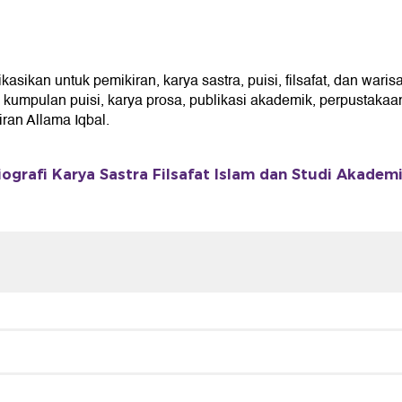
ikan untuk pemikiran, karya sastra, puisi, filsafat, dan waris
umpulan puisi, karya prosa, publikasi akademik, perpustakaan 
an Allama Iqbal.
iografi Karya Sastra Filsafat Islam dan Studi Akadem