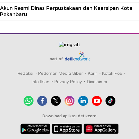
Akun Resmi Dinas Perpustakaan dan Kearsipan Kota
Pekanbaru
part of
Redaksi
Pedoman Media Siber
Karir
Kotak Pos
Info Iklan
Privacy Policy
Disclaimer
Download aplikasi detikcom