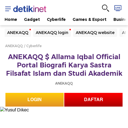
Home
Gadget
Cyberlife
Games & Esport
Busine
Yang sedang ramai dicari
ANEKAQQ
ANEKAQQ login
ANEKAQQ website
AN
Loading...
ANEKAQQ
Cyberlife
Terakhir yang dicari
ANEKAQQ $ Allama Iqbal Official
Loading...
Portal Biografi Karya Sastra
Filsafat Islam dan Studi Akademik
ANEKAQQ
LOGIN
DAFTAR