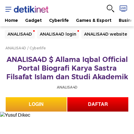
Home
Gadget
Cyberlife
Games & Esport
Busine
Yang sedang ramai dicari
ANALISA4D
ANALISA4D login
ANALISA4D website
Loading...
ANALISA4D
Cyberlife
Terakhir yang dicari
ANALISA4D $ Allama Iqbal Official
Loading...
Portal Biografi Karya Sastra
Filsafat Islam dan Studi Akademik
ANALISA4D
LOGIN
DAFTAR