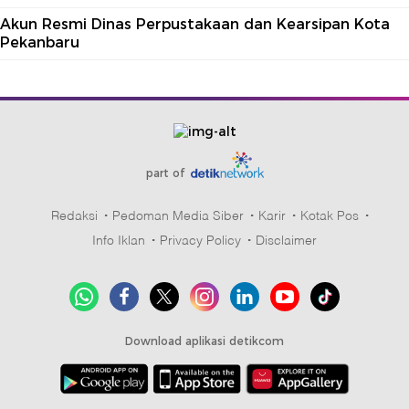
Akun Resmi Dinas Perpustakaan dan Kearsipan Kota
Pekanbaru
part of
Redaksi
Pedoman Media Siber
Karir
Kotak Pos
Info Iklan
Privacy Policy
Disclaimer
Download aplikasi detikcom